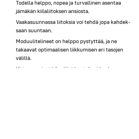
Todel­la help­po, nopea ja tur­val­li­nen asen­taa
jämä­kän kii­la­lii­tok­sen ansios­ta.
Vaa­ka­suun­nas­sa lii­tok­sia voi teh­dä jopa kah­dek­
saan suun­taan.
Moduu­li­te­li­neet on help­po pys­tyt­tää, ja ne
takaa­vat opti­maa­li­sen liik­ku­mi­sen eri taso­jen
välil­lä.
Yhteen­so­pi­vat kil­pai­li­joi­den teli­nei­den kans­sa.
Teli­nei­den leveys 0,45–4,14 met­riä, taso­jen
pituus 0,73–4,14 met­riä.
2
Suu­rin sal­lit­tu kuor­ma­luok­ka 6 (6.0 kN/m
).
Laa­jas­sa tuo­te­va­li­koi­mas­sa on rat­kai­su aina
raken­nus­työ­mail­ta teol­li­suu­den haas­ta­viin pro­
jek­tei­hin.
ALFIX MODUL MULTI ‑teli­ne­jär­jes­tel­mä voi­daan