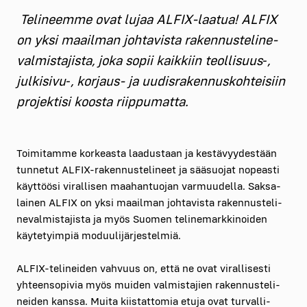
Teli­neem­me ovat lujaa ALFIX-laa­tua! ALFIX
on yksi maa­il­man joh­ta­vis­ta raken­nus­te­li­ne­
val­mis­ta­jis­ta, joka sopii kaik­kiin teollisuus‑,
julkisivu‑, kor­jaus- ja uudis­ra­ken­nus­koh­tei­siin
pro­jek­ti­si koos­ta riip­pu­mat­ta.
Toi­mi­tam­me kor­keas­ta laa­dus­taan ja kes­tä­vyy­des­tään
tun­ne­tut ALFIX-raken­nus­te­li­neet ja sää­suo­jat nopeas­ti
käyt­töö­si viral­li­sen maa­han­tuo­jan var­muu­del­la. Sak­sa­
lai­nen ALFIX on yksi maa­il­man joh­ta­vis­ta raken­nus­te­li­
ne­val­mis­ta­jis­ta ja myös Suo­men teli­ne­mark­ki­noi­den
käy­te­tyim­piä moduu­li­jär­jes­tel­miä.
ALFIX-teli­nei­den vah­vuus on, että ne ovat viral­li­ses­ti
yhteen­so­pi­via myös mui­den val­mis­ta­jien raken­nus­te­li­
nei­den kans­sa. Mui­ta kiis­tat­to­mia etu­ja ovat tur­val­li­