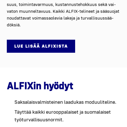
suus, toi­min­ta­var­muus, kus­tan­nus­te­hok­kuus sekä vai­
va­ton muun­nel­ta­vuus. Kaik­ki ALFIX-teli­neet ja sää­suo­jat
nou­dat­ta­vat voi­mas­sao­le­via lake­ja ja tur­val­li­suus­sää­
dök­siä.
LUE LISÄÄ ALFIXIS­TA
ALFIXin hyö­dyt
Sak­sa­lais­val­mis­tei­nen laa­du­kas moduu­li­te­li­ne.
Täyt­tää kaik­ki euroop­pa­lai­set ja suo­ma­lai­set
työ­tur­val­li­suus­nor­mit.