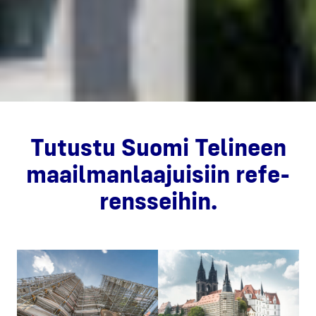
Tutus­tu Suo­mi Teli­neen
maa­il­man­laa­jui­siin refe­
rens­sei­hin.