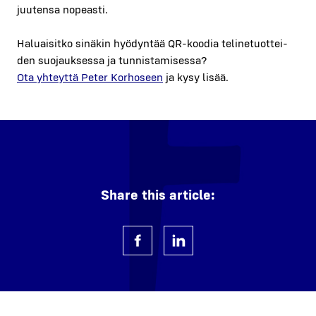
juu­ten­sa nopeas­ti.
Haluai­sit­ko sinä­kin hyö­dyn­tää QR-koo­dia teli­ne­tuot­tei­
den suo­jauk­ses­sa ja tun­nis­ta­mi­ses­sa?
Ota yhteyt­tä Peter Kor­ho­seen
ja kysy lisää.
Share this article: