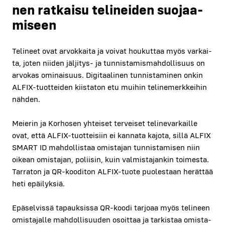
nen rat­kai­su teli­nei­den suo­jaa­
mi­seen
Teli­neet ovat arvok­kai­ta ja voi­vat hou­kut­taa myös var­kai­
ta, joten nii­den jäl­ji­tys- ja tun­nis­ta­mis­mah­dol­li­suus on
arvo­kas omi­nai­suus. Digi­taa­li­nen tun­nis­ta­mi­nen onkin
ALFIX-tuot­tei­den kiis­ta­ton etu mui­hin teli­ne­merk­kei­hin
näh­den.
Meie­rin ja Kor­ho­sen yhtei­set ter­vei­set teli­ne­var­kail­le
ovat, että ALFIX-tuot­tei­siin ei kan­na­ta kajo­ta, sil­lä ALFIX
SMART ID mah­dol­lis­taa omis­ta­jan tun­nis­ta­mi­sen niin
oikean omis­ta­jan, polii­sin, kuin val­mis­ta­jan­kin toi­mes­ta.
Tar­ra­ton ja QR-koo­di­ton ALFIX-tuo­te puo­les­taan herät­tää
heti epäi­lyk­siä.
Epä­sel­vis­sä tapauk­sis­sa QR-koo­di tar­jo­aa myös teli­neen
omis­ta­jal­le mah­dol­li­suu­den osoit­taa ja tar­kis­taa omis­ta­