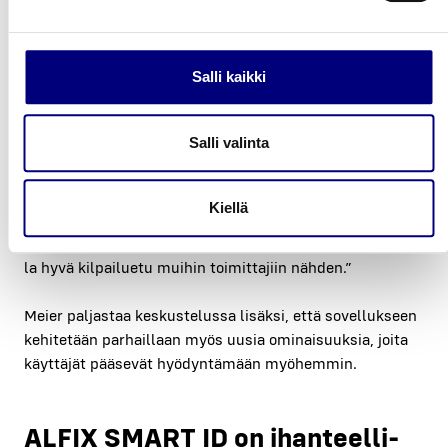
Tuo­te­tie­to­jen avul­la tilaat verk­ko­kau­pas­ta hel­pos­ti lisää
vas­taa­via osia.
Kaik­kien tuot­tei­den tie­dot ovat kes­ki­te­tys­ti saa­ta­vis­sa
ALFIXin tie­to­kan­nas­ta.
Salli kaikki
Suo­jau­dut teli­ne­var­kail­ta, sil­lä QR-koo­din avul­la omis­ta­
juus on help­po sel­vit­tää.
Salli valinta
Teli­nei­den han­kin­taa har­kit­se­val­le
Kor­ho­nen välit­tää
seu­raa­vat ter­vei­set: “Suo­sit­te­len teli­nei­den osto­pro­ses­
Kiellä
sis­sa ole­via huo­mioi­maan, että tämä ALFIXin tar­joa­ma
sys­tee­mi on aidos­ti hyö­dyl­li­nen, ainoa laa­tu­aan ja todel­
la hyvä kil­pai­lue­tu mui­hin toi­mit­ta­jiin näh­den.”
Meier pal­jas­taa kes­kus­te­lus­sa lisäk­si, että sovel­luk­seen
kehi­te­tään par­hail­laan myös uusia omi­nai­suuk­sia, joi­ta
käyt­tä­jät pää­se­vät hyö­dyn­tä­mään myö­hem­min.
ALFIX SMART ID on ihan­teel­li­