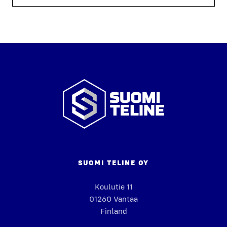
Suomi
Teline
SUO­MI TELI­NE OY
Kou­lu­tie 11
01260 Van­taa
Fin­land