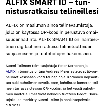
ALFIX SMART ID – tun­
nis­tus­rat­kai­su teli­neil­le­si
ALFIX on maa­il­man ainoa teli­ne­val­mis­ta­ja,
jol­la on käy­tös­sä QR-koo­diin perus­tu­va omai­
suu­den­hal­lin­ta. ALFIX SMART ID on ihan­teel­
li­nen digi­taa­li­nen rat­kai­su teli­ne­tuot­tei­den
suo­jaa­mi­seen ja tuo­te­tie­to­jen hake­mi­seen.
Suo­mi Teli­neen toi­mi­tus­joh­ta­ja Peter Kor­ho­nen ja
ALFIX
in toi­mi­tus­joh­ta­ja Andreas Meier aste­le­vat äly­pu­
he­li­met käsis­sään koh­ti teli­ne­pi­no­ja. Kor­ho­nen nap­saut­
taa auki puhe­li­men sovel­luk­sen, koh­dis­taa kame­ran teli­
neen tar­ras­sa ole­vaan QR-koo­diin, ja het­kes­sä puhe­li­
men näy­töl­le ilmes­ty­vät näky­viin tuot­teen tie­dot. Omis­
ta­jak­si on mer­kit­ty Suo­mi Teli­ne ja han­kin­ta­päi­väk­si
2.5.2021.