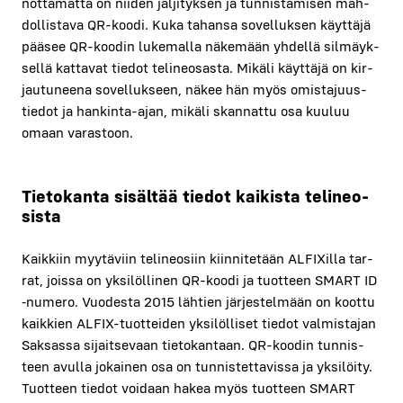
not­ta­mat­ta on nii­den jäl­ji­tyk­sen ja tun­nis­ta­mi­sen mah­
dol­lis­ta­va QR-koo­di. Kuka tahan­sa sovel­luk­sen käyt­tä­jä
pää­see QR-koo­din luke­mal­la näke­mään yhdel­lä sil­mäyk­
sel­lä kat­ta­vat tie­dot teli­neo­sas­ta. Mikä­li käyt­tä­jä on kir­
jau­tu­nee­na sovel­luk­seen, näkee hän myös omis­ta­juus­
tie­dot ja han­kin­ta-ajan, mikä­li skan­nat­tu osa kuu­luu
omaan varas­toon.
Tie­to­kan­ta sisäl­tää tie­dot kai­kis­ta teli­neo­
sis­ta
Kaik­kiin myy­tä­viin teli­neo­siin kiin­ni­te­tään ALFIXil­la tar­
rat, jois­sa on yksi­löl­li­nen QR-koo­di ja tuot­teen SMART ID
‑nume­ro. Vuo­des­ta 2015 läh­tien jär­jes­tel­mään on koot­tu
kaik­kien ALFIX-tuot­tei­den yksi­löl­li­set tie­dot val­mis­ta­jan
Sak­sas­sa sijait­se­vaan tie­to­kan­taan. QR-koo­din tun­nis­
teen avul­la jokai­nen osa on tun­nis­tet­ta­vis­sa ja yksi­löi­ty.
Tuot­teen tie­dot voi­daan hakea myös tuot­teen SMART