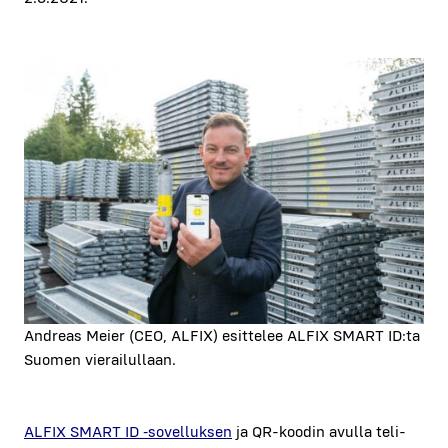
Andreas Meier (CEO, ALFIX) esit­te­lee ALFIX SMART ID:ta
Suo­men vie­rai­lul­laan.
ALFIX SMART ID ‑sovel­luk­sen
ja QR-koo­din avul­la teli­