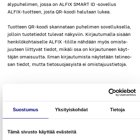
äly­pu­he­li­men, jos­sa on ALFIX SMART ID ‑sovel­lus
ALFIX-tuot­teen, jos­ta QR-koo­di halu­taan lukea.
Tuot­teen QR-koo­di skan­na­taan puhe­li­men sovel­luk­sel­la,
jol­loin tuo­te­tie­dot tule­vat näky­viin. Kir­jau­tu­mal­la sisään
hen­ki­lö­koh­tai­sel­le ALFIX ‑tilil­le näh­dään myös omis­ta­
juu­teen liit­ty­vät tie­dot, mikä­li osa on kir­jau­tu­neen käyt­
tä­jän omai­suut­ta. Ilman kir­jau­tu­mis­ta näy­te­tään teli­neo­
san tie­dot, mut­ta tie­to­suo­ja­syis­tä ei omis­ta­juus­tie­to­ja.
Suostumus
Yksityiskohdat
Tietoja
Tämä sivusto käyttää evästeitä