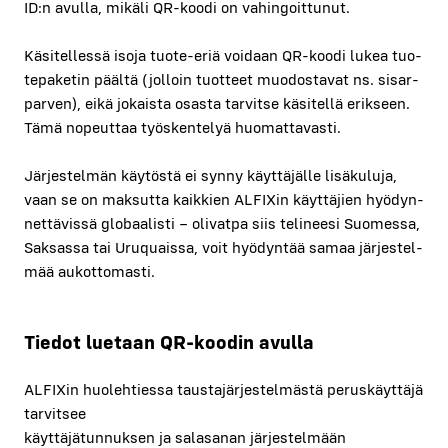
ID:n avul­la, mikä­li QR-koo­di on vahin­goit­tu­nut.
Käsi­tel­les­sä iso­ja tuo­te-eriä voi­daan QR-koo­di lukea tuo­
te­pa­ke­tin pääl­tä (jol­loin tuot­teet muo­dos­ta­vat ns. sisar­
par­ven), eikä jokais­ta osas­ta tar­vit­se käsi­tel­lä erik­seen.
Tämä nopeut­taa työs­ken­te­lyä huo­mat­ta­vas­ti.
Jär­jes­tel­män käy­tös­tä ei syn­ny käyt­tä­jäl­le lisä­ku­lu­ja,
vaan se on mak­sut­ta kaik­kien ALFIXin käyt­tä­jien hyö­dyn­
net­tä­vis­sä glo­baa­lis­ti – oli­vat­pa siis teli­nee­si Suo­mes­sa,
Sak­sas­sa tai Uruquais­sa, voit hyö­dyn­tää samaa jär­jes­tel­
mää aukot­to­mas­ti.
Tie­dot lue­taan QR-koo­din avul­la
ALFIXin huo­leh­ties­sa taus­ta­jär­jes­tel­mäs­tä perus­käyt­tä­jä
tar­vit­see
käyt­tä­jä­tun­nuk­sen ja sala­sa­nan jär­jes­tel­mään