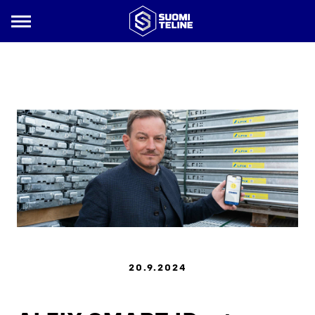
Siirry
sisältöön
Suomi
Teline
20.9.2024