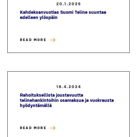
20.1.2025
Kahdeksanvuotias Suomi Teline suuntaa
edelleen ylöspäin
READ MORE
18.4.2024
Rahoituksellista joustavuutta
telinehankintoihin osamaksua ja vuokrausta
hyödyntämällä
READ MORE