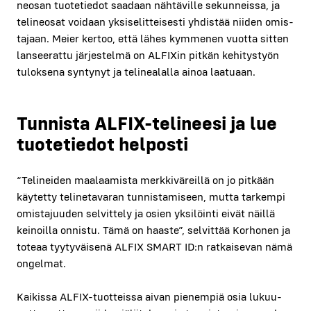
neo­san tuo­te­tie­dot saa­daan näh­tä­vil­le sekun­neis­sa, ja
teli­neo­sat voi­daan yksi­se­lit­tei­ses­ti yhdis­tää nii­den omis­
ta­jaan. Meier ker­too, että lähes kym­me­nen vuot­ta sit­ten
lan­see­rat­tu jär­jes­tel­mä on ALFIXin pit­kän kehi­tys­työn
tulok­se­na syn­ty­nyt ja teli­nea­lal­la ainoa laa­tu­aan.
Tun­nis­ta ALFIX-teli­nee­si ja lue
tuo­te­tie­dot hel­pos­ti
“Teli­nei­den maa­laa­mis­ta merk­ki­vä­reil­lä on jo pit­kään
käy­tet­ty teli­ne­ta­va­ran tun­nis­ta­mi­seen, mut­ta tar­kem­pi
omis­ta­juu­den sel­vit­te­ly ja osien yksi­löin­ti eivät näil­lä
kei­noil­la onnis­tu. Tämä on haas­te”, sel­vit­tää Kor­ho­nen ja
tote­aa tyy­ty­väi­se­nä ALFIX SMART ID:n rat­kai­se­van nämä
ongel­mat.
Kai­kis­sa ALFIX-tuot­teis­sa aivan pie­nem­piä osia lukuu­