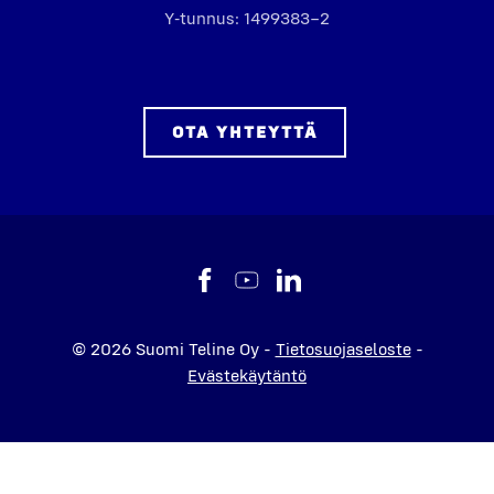
Y‑tunnus: 1499383–2
OTA YHTEYT­TÄ
© 2026 Suomi Teline Oy -
Tietosuojaseloste
-
Evästekäytäntö