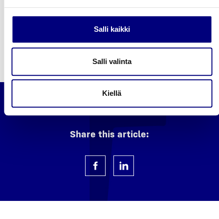
tar­pei­sii­si mää­ri­tel­ty­jen raken­nus­te­li­nei­den han­kin­taan.
Suo­mi Teli­neen ammat­ti­lais­ten kans­sa löy­dät vaih­toeh­
Salli kaikki
don, joka sovel­tuu par­hai­ten töi­hi­si.
Ota yhteyt­tä!
Salli valinta
Kiellä
Share this article: