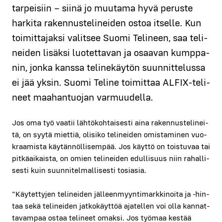
tar­pei­siin – sii­nä jo muu­ta­ma hyvä perus­te
har­ki­ta raken­nus­te­li­nei­den ostoa itsel­le. Kun
toi­mit­ta­jak­si valit­see Suo­mi Teli­neen, saa teli­
nei­den lisäk­si luo­tet­ta­van ja osaa­van kump­pa­
nin, jon­ka kans­sa teli­ne­käy­tön suun­nit­te­lus­sa
ei jää yksin. Suo­mi Teli­ne toi­mit­taa ALFIX-teli­
neet maa­han­tuo­jan var­muu­del­la.
Jos oma työ vaa­tii läh­tö­koh­tai­ses­ti aina raken­nus­te­li­nei­
tä, on syy­tä miet­tiä, oli­si­ko teli­nei­den omis­ta­mi­nen vuo­
kraa­mis­ta käy­tän­nöl­li­sem­pää. Jos käyt­tö on tois­tu­vaa tai
pit­kä­ai­kais­ta, on omien teli­nei­den edul­li­suus niin rahal­li­
ses­ti kuin suun­ni­tel­mal­li­ses­ti tosia­sia.
”Käy­tet­ty­jen teli­nei­den jäl­leen­myyn­ti­mark­ki­noi­ta ja ‑hin­
taa sekä teli­nei­den jat­ko­käyt­töä aja­tel­len voi olla kan­nat­
ta­vam­paa ostaa teli­neet omak­si. Jos työ­maa kes­tää