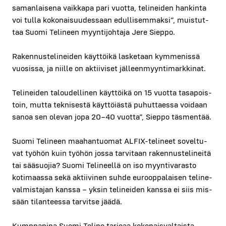
saman­lai­se­na vaik­ka­pa pari vuot­ta, teli­nei­den han­kin­ta
voi tul­la koko­nai­suu­des­saan edul­li­sem­mak­si”, muis­tut­
taa Suo­mi Teli­neen myyn­ti­joh­ta­ja Jere Siep­po.
Raken­nus­te­li­nei­den käyt­töi­kä las­ke­taan kym­me­nis­sä
vuo­sis­sa, ja niil­le on aktii­vi­set jäl­leen­myyn­ti­mark­ki­nat.
Teli­nei­den talou­del­li­nen käyt­töi­kä on 15 vuot­ta tasa­pois­
toin, mut­ta tek­ni­ses­tä käyt­töiäs­tä puhut­taes­sa voi­daan
sanoa sen ole­van jopa 20–40 vuot­ta”, Siep­po täs­men­tää.
Suo­mi Teli­neen maa­han­tuo­mat ALFIX-teli­neet sovel­tu­
vat työ­hön kuin työ­hön jos­sa tar­vi­taan raken­nus­te­li­nei­tä
tai sää­suo­jia? Suo­mi Teli­neel­lä on iso myyn­ti­va­ras­to
koti­maas­sa sekä aktii­vi­nen suh­de euroop­pa­lai­sen teli­ne­
val­mis­ta­jan kans­sa – yksin teli­nei­den kans­sa ei siis mis­
sään tilan­tees­sa tar­vit­se jää­dä.