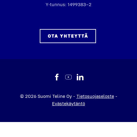
Y‑tunnus: 1499383–2
OTA YHTEYT­TÄ
© 2026 Suomi Teline Oy -
Tietosuojaseloste
-
Evästekäytäntö