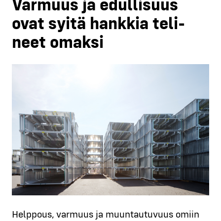
Var­muus ja edul­li­suus
ovat syi­tä hank­kia teli­
neet omak­si
Help­pous, var­muus ja muun­tau­tu­vuus omiin