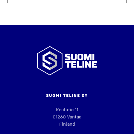
Suomi
Teline
SUO­MI TELI­NE OY
Kou­lu­tie 11
01260 Van­taa
Fin­land