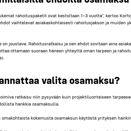
ke­mat rahoi­tus­pa­ke­tit ovat kes­tol­taan 1–3 vuot­ta”, ker­too Kor­h
h­dot vaih­te­le­vat asia­kas­koh­tai­ses­ti rahoi­tus­jak­son ja mui­den yk
on jous­ta­va. Rahoi­tus­rat­kai­su ja sen ehdot sovi­taan aina asia­kas­
ot­taa otta­maan suo­raan häneen yhteyt­tä oman tar­peen ja rahoi­tu
­si.
kan­nat­taa vali­ta osa­mak­su?
oi­mi­va rat­kai­su niin pysy­vään kuin pro­jek­ti­luon­tei­seen tar­pe
l­lis­ta hank­kia osa­mak­sul­la.
 oma­koh­tais­ta koke­mus­ta osa­mak­sun käy­tös­tä yri­tyk­sen han­kin