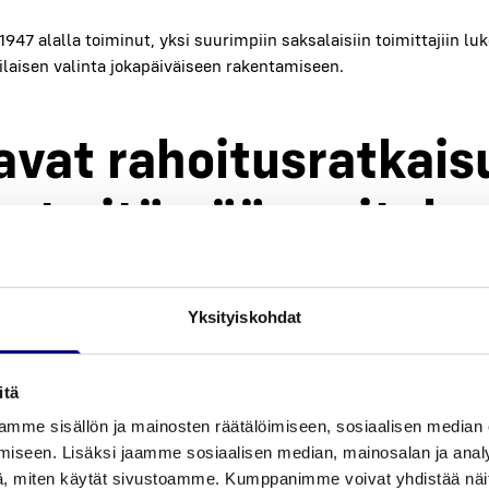
47 alal­la toi­mi­nut, yksi suu­rim­piin sak­sa­lai­siin toi­mit­ta­jiin luk
­lai­sen valin­ta joka­päi­väi­seen raken­ta­mi­seen.
­vat rahoi­tus­rat­kai­s
vat pitä­mään yri­tyk­se
n kun­nos­sa
Yksityiskohdat
jen avul­la teli­nei­den han­kin­ta on mah­dol­lis­ta yri­tyk­sen talou­den 
oo, että ker­tain­ves­toin­nin lisäk­si
teli­nei­den osta­mi­sen
rahoi­tus­
itä
 myös osa­mak­su. Hyvä vaih­toeh­to eri­tyi­ses­ti pro­jek­ti­luon­tei­see
mme sisällön ja mainosten räätälöimiseen, sosiaalisen median
o­kraus.
iseen. Lisäksi jaamme sosiaalisen median, mainosalan ja analy
, miten käytät sivustoamme. Kumppanimme voivat yhdistää näitä t
mal­li mah­dol­lis­taa myös isom­pien teli­ne-erien han­kin­nat ja kus­