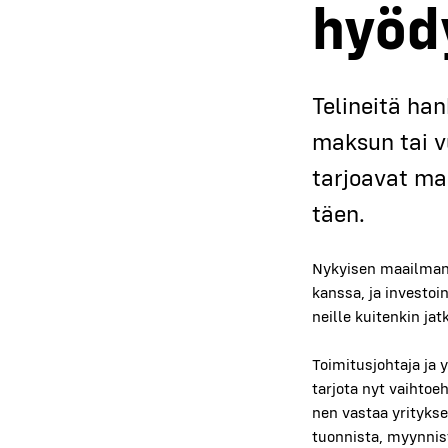
hyö­d
Teli­nei­tä ha
mak­sun tai v
tar­joa­vat ma
täen.
Nykyi­sen maa­il­man­
kans­sa, ja inves­toin
neil­le kui­ten­kin jat­
Toi­mi­tus­joh­ta­ja ja
tar­jo­ta nyt vaih­toeh
nen vas­taa yri­tyk­s
tuon­nis­ta, myyn­nis