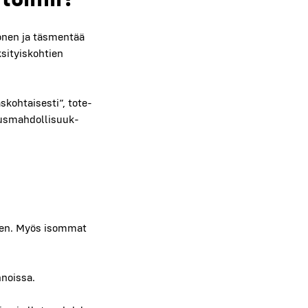
o­nen ja täs­men­tää
si­tyis­koh­tien
koh­tai­ses­ti”, tote­
s­mah­dol­li­suuk­
e­seen. Myös isom­mat
­nois­sa.