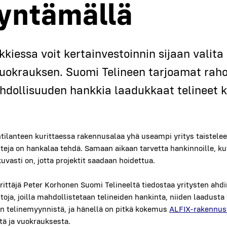
yn­tä­mäl­lä
nk­kies­sa voit ker­tain­ves­toin­nin sijaan vali­
uo­krauk­sen.
Suo­mi Teli­neen tar­joa­mat rahoi­
h­dol­li­suu­den hank­kia laa­duk­kaat teli­neet
ti­lan­teen kurit­taes­sa raken­nusa­laa yhä useam­pi yri­tys
tais­te­le
­te­ja on han­ka­laa teh­dä. Samaan aikaan tar­vet­ta han­kin­noil­le, ku
ku­vas­ti on, jot­ta pro­jek­tit saa­daan hoi­det­tua.
 yrit­tä­jä Peter Kor­ho­nen Suo­mi Teli­neel­tä tie­dos­taa yri­tys­ten ahd
­to­ja, joil­la mah­dol­lis­te­taan teli­nei­den han­kin­ta, nii­den laa­dus­ta
en teli­ne­myyn­nis­tä, ja hänel­lä on pit­kä koke­mus
ALFIX-raken­nus­te
­tä ja vuo­krauk­ses­ta.