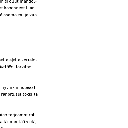
oin ei ollut mah­dol­
­vat kohon­neet lii­an
­tää osa­mak­su ja vuo­
­le ajal­le ker­tain­
t­töö­si tar­vit­se­
 hyvin­kin nopeas­ti
hoi­tus­lai­tok­sil­ta
kien tar­joa­mat rat­
ja täs­men­tää vie­lä,