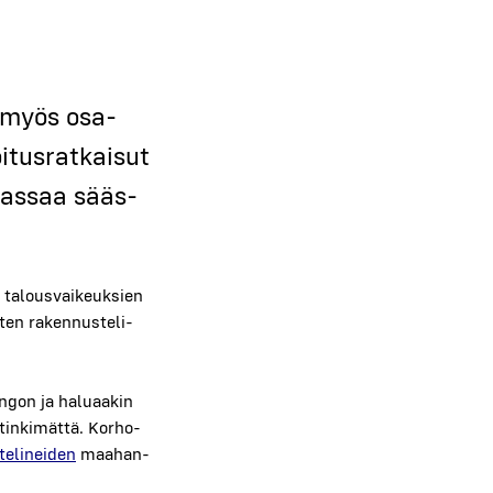
ta myös osa­
tus­rat­kai­sut
 kas­saa sääs­
e talous­vai­keuk­sien
ten raken­nus­te­li­
in­gon ja halu­aa­kin
 tin­ki­mät­tä. Kor­ho­
­li­nei­den
maa­han­