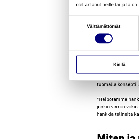
olet antanut heille tai joita o
sen usean vuo­den aj
Suostumuksen
Välttämättömät
valinta
Osa­ma
vaih­t
Kiellä
Raken­nus­te­li­nei­d
te­ma­ton tapa teli­ne
tuo­mal­la kon­sep­t
“Hel­po­tam­me han­kin
jon­kin ver­ran vaki
hank­kia teli­nei­tä 
Miten ja m