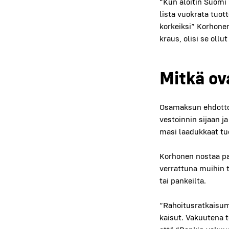
“Kun aloi­tin Suo­mi 
lis­ta vuo­kra­ta tuot­
kor­keik­si” Kor­ho­ne
kraus, oli­si se ollut 
Mit­kä o
Osa­mak­sun ehdot­to
ves­toin­nin sijaan ja
ma­si laa­duk­kaat tuo
Kor­ho­nen nos­taa pa
ver­rat­tu­na mui­hin 
tai pan­keil­ta.
“Rahoi­tus­rat­kai­sum
kai­sut. Vakuu­te­na to