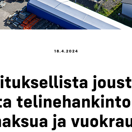
18.4.2024
tuk­sel­lis­ta jous­
a teli­ne­han­kin­to
ak­sua ja vuo­krau