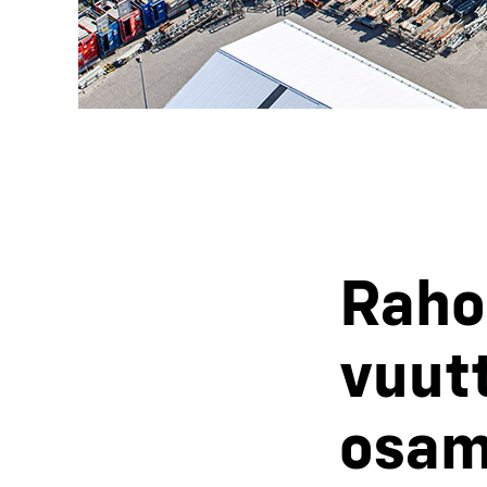
Rahoi­
vuut­t
osa­m