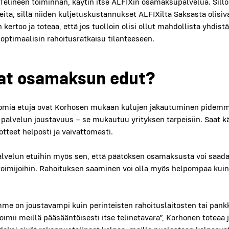
Teli­neen toi­min­nan, käy­tin itse ALFIXin osa­mak­su­pal­ve­lua. Sil­l
tei­ta, sil­lä nii­den kul­je­tus­kus­tan­nuk­set ALFIXil­ta Sak­sas­ta oli­si
n ker­too ja tote­aa, että jos tuol­loin oli­si ollut mah­dol­lis­ta yhdis
opti­maa­li­sin rahoi­tus­rat­kai­su tilan­tee­seen.
vat osa­mak­sun edut?
­mia etu­ja ovat Kor­ho­sen mukaan kulu­jen jakau­tu­mi­nen pidem­mäl
 pal­ve­lun jous­ta­vuus
–
se mukau­tuu yri­tyk­sen tar­pei­siin. Saat käy
t­teet hel­pos­ti ja vai­vat­to­mas­ti.
l­ve­lun etui­hin myös sen, että pää­tök­sen osa­mak­sus­ta voi saa­da
toi­mi­joi­hin. Rahoi­tuk­sen saa­mi­nen voi olla myös hel­pom­paa kuin ra
­me on jous­ta­vam­pi kuin perin­teis­ten rahoi­tus­lai­tos­ten tai pank­
i­mii meil­lä pää­sään­töi­ses­ti itse teli­ne­ta­va­ra”, Kor­ho­nen tote­aa 