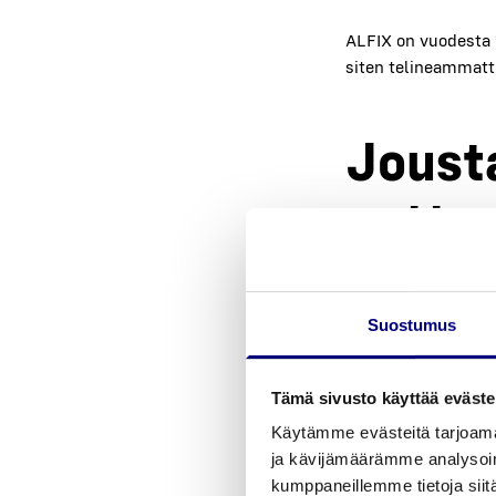
ALFIX on vuo­des­ta 19
siten teli­neam­mat­ti
Jous­ta
aut­ta­
kas­sa
Suostumus
Rahoi­tus­vaih­toeh­to­
Peter Kor­ho­nen ker­t
Tämä sivusto käyttää eväste
mah­dol­lis­ta vali­ta
Käytämme evästeitä tarjoama
myös teli­nei­den vu
ja kävijämäärämme analysoim
kumppaneillemme tietoja siitä
Jous­ta­va rahoi­tus­