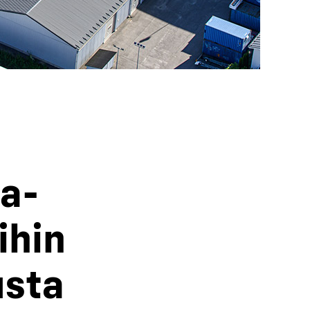
ta­
i­hin
s­ta