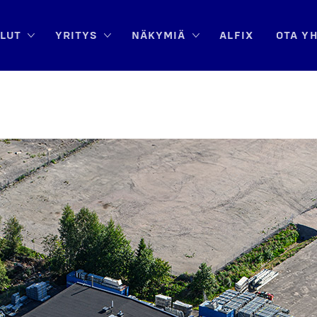
­LUT
YRI­TYS
NÄKY­MIÄ
ALFIX
OTA YH