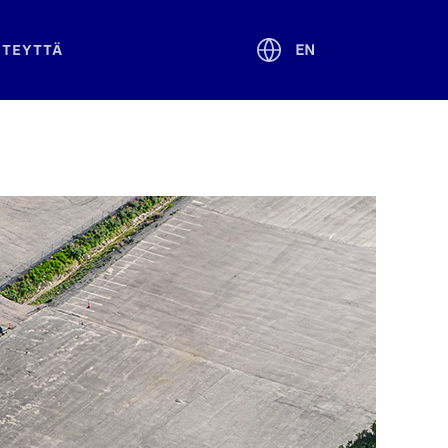
TEYT­TÄ
EN