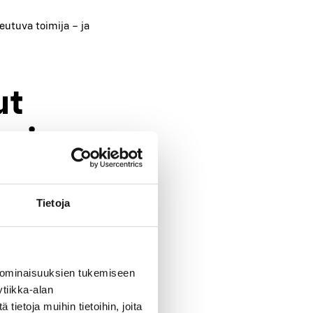
eu­tu­va toi­mi­ja
–
ja
ut
­si
Tietoja
sii­tä kär­si­mät­tä.
vaih­toeh­doik­si on
n tar­pee­seen on
 ominaisuuksien tukemiseen
tiikka-alan
ietoja muihin tietoihin, joita
tan­nuk­sen jaka­mi­