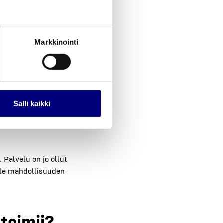
Markkinointi
i­tus­
Salli kaikki
­sa vie­lä mel­ko tun­
i­nei­den han­kin­taa
. Pal­ve­lu on jo ollut
le mah­dol­li­suu­den
 toi­mii?