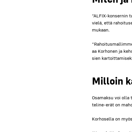
“ALFIX-kon­ser­nin tu
vie­lä, että rahoi­tuse
mukaan.
“Rahoi­tus­mal­lim­me 
aa Kor­ho­nen ja keh
sien kar­toit­ta­mi­sek
Mil­loin 
Osa­mak­su voi olla t
teli­ne-erät on mah­do
Kor­ho­sel­la on myös